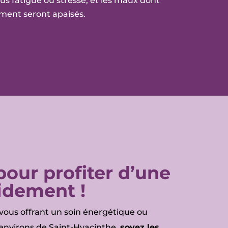
us fatigué ou stressé, et les maux dont
ment seront apaisés.
our profiter d’une
idement !
vous offrant un soin énergétique ou
 environs de Saint-Hyacinthe,
soyez les